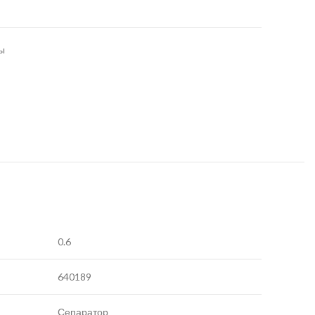
ы
0.6
640189
Сепаратор