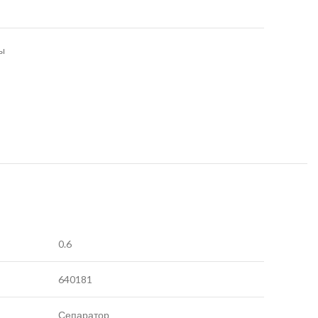
ы
0.6
640181
Сепаратор