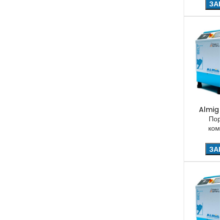
ЗА
Almig
По
ком
ЗА