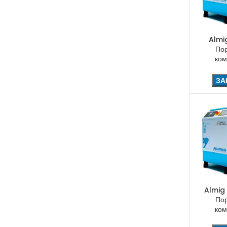
Almi
По
ком
ЗА
Almig
По
ком