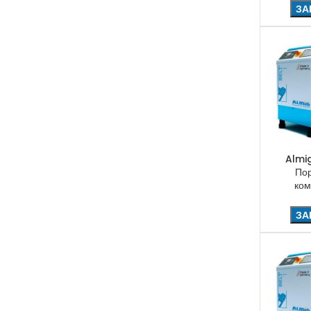
ЗА
Almi
По
ком
ЗА