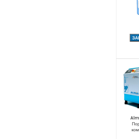
ЗА
Alm
По
ком