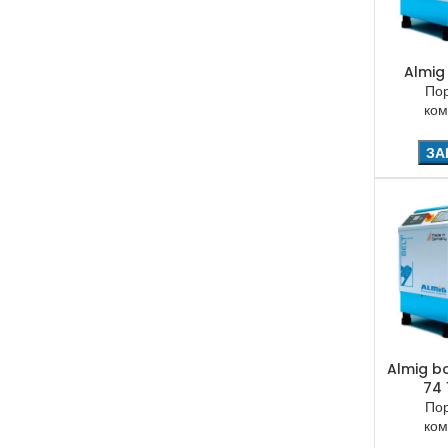
Almig
По
ком
ЗА
Almig b
74 
По
ком