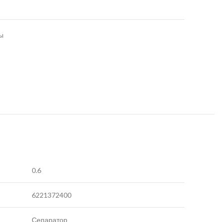
ы
0.6
6221372400
Сепаратор