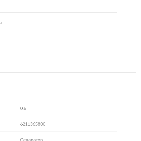
ы
0.6
6211365800
Сепаратор