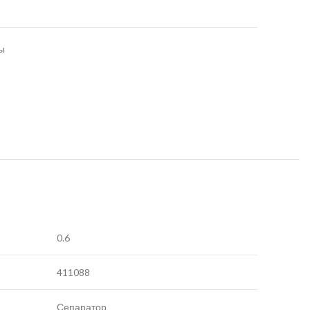
ы
0.6
411088
Сепаратор