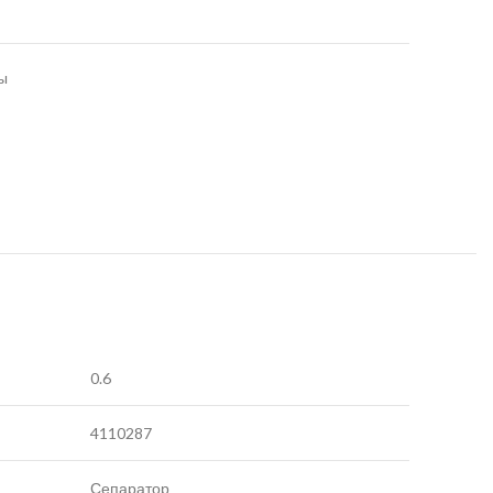
ы
0.6
4110287
Сепаратор