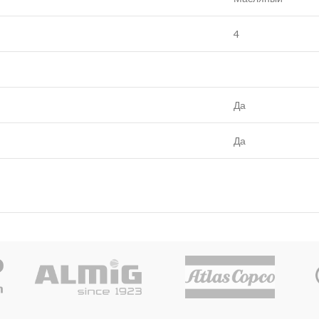
4
Да
Да