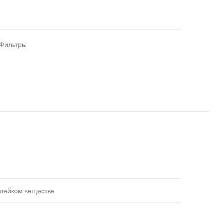
Фильтры
клейком веществе