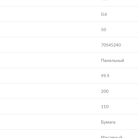
0.6
50
70545240
Панельный
99.9
200
110
Бумага
Масляный