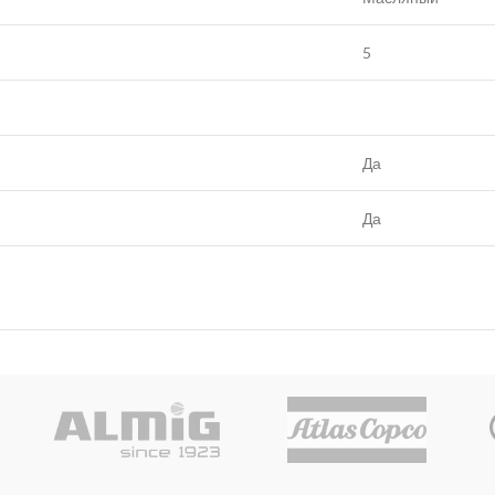
5
Да
Да