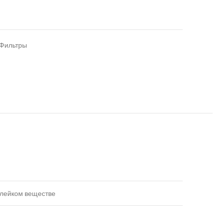
Фильтры
клейком веществе