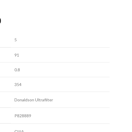
9
5
91
0.8
354
Donaldson Ultrafilter
P828889
США