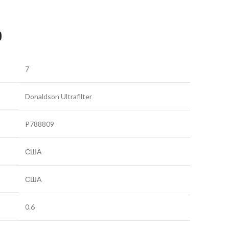
9
7
Donaldson Ultrafilter
P788809
США
США
0.6