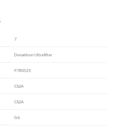
3
7
Donaldson Ultrafilter
P780523
США
США
0.6