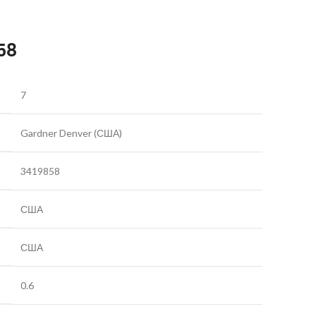
58
7
Gardner Denver (США)
3419858
США
США
0.6