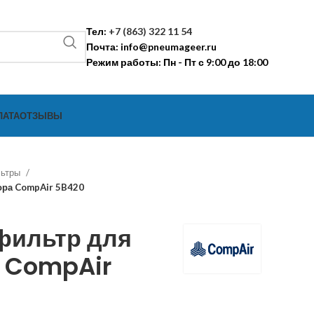
Тел:
+7 (863) 322 11 54
Почта:
info@pneumageer.ru
Режим работы: Пн - Пт с 9:00 до 18:00
ЛАТА
ОТЗЫВЫ
льтры
ора CompAir 5B420
фильтр для
 CompAir