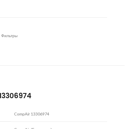
Фильтры
13306974
CompAir 13306974