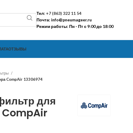
Тел:
+7 (863) 322 11 54
Почта:
info@pneumageer.ru
Режим работы: Пн - Пт с 9:00 до 18:00
ЛАТА
ОТЗЫВЫ
льтры
ора CompAir 13306974
фильтр для
 CompAir