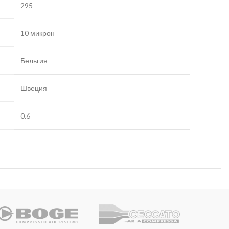
295
10 микрон
Бельгия
Швеция
0.6