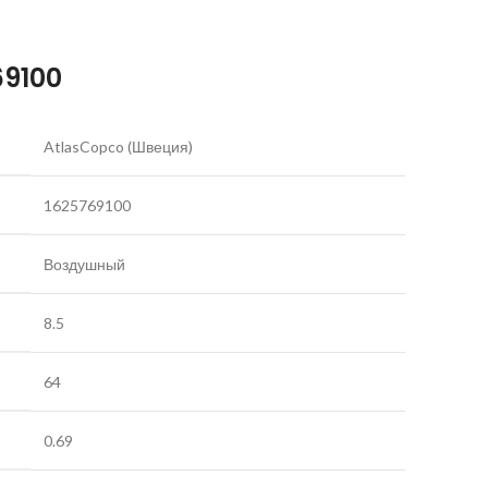
69100
AtlasCopco (Швеция)
1625769100
Воздушный
8.5
64
0.69