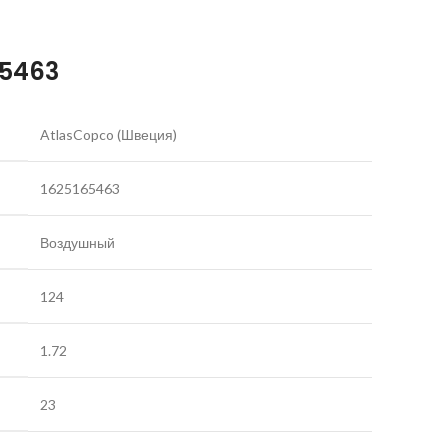
65463
AtlasCopco (Швеция)
1625165463
Воздушный
124
1.72
23