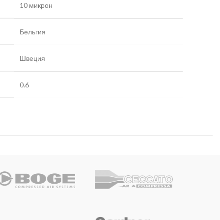
10 микрон
Бельгия
Швеция
0.6