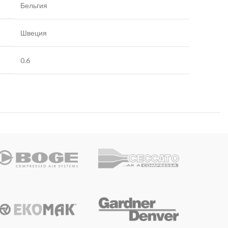
Бельгия
Швеция
0.6