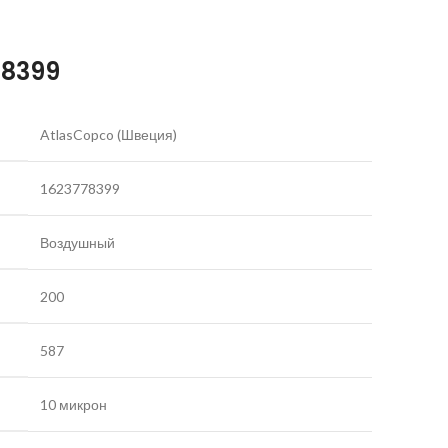
78399
AtlasCopco (Швеция)
1623778399
Воздушный
200
587
10 микрон