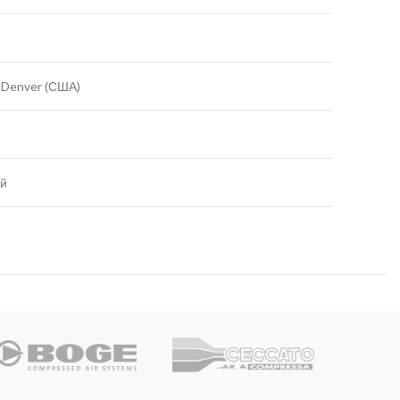
 Denver (США)
ой