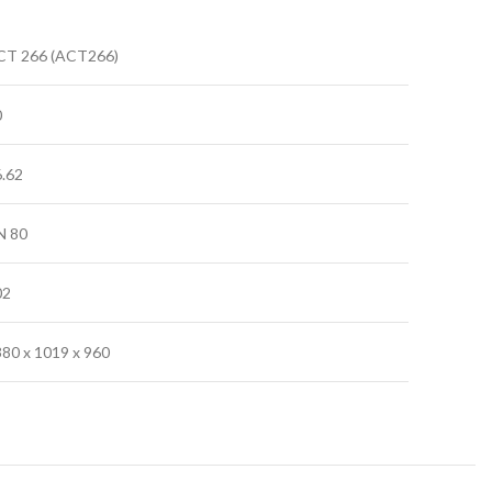
CT 266 (ACT266)
0
.62
N 80
02
80 x 1019 x 960