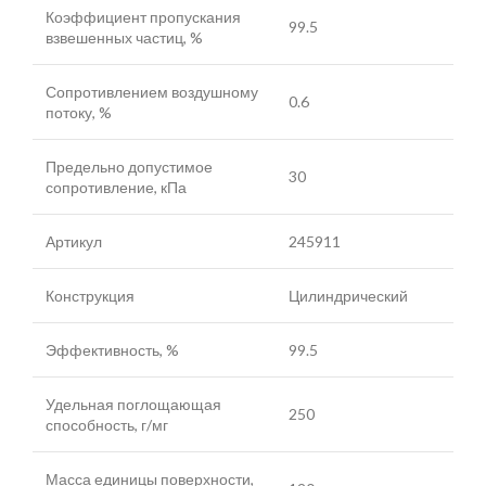
Коэффициент пропускания
99.5
взвешенных частиц, %
Сопротивлением воздушному
0.6
потоку, %
Предельно допустимое
30
сопротивление, кПа
Артикул
245911
Конструкция
Цилиндрический
Эффективность, %
99.5
Удельная поглощающая
250
способность, г/мг
Масса единицы поверхности,