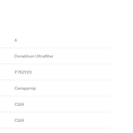
6
Donaldson Ultrafilter
P782920
Сепаратор
США
США