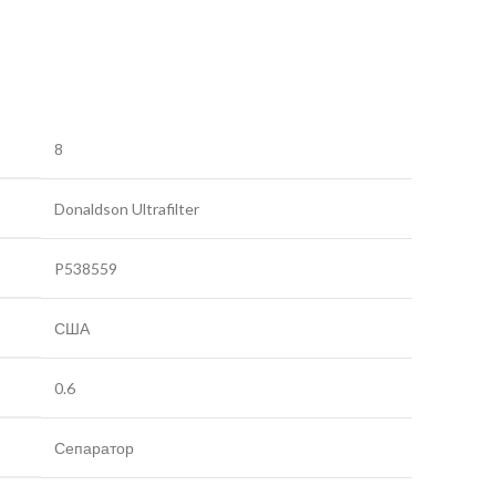
8
Donaldson Ultrafilter
P538559
США
0.6
Сепаратор