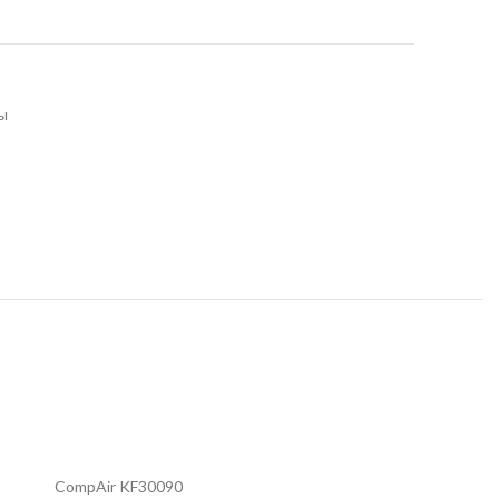
ы
CompAir KF30090