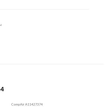
ы
74
CompAir A11427374