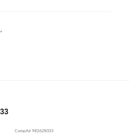
ы
033
CompAir 982628033