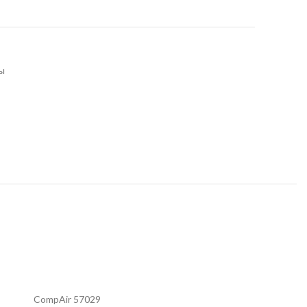
ы
CompAir 57029