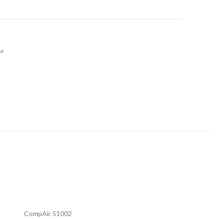
ы
CompAir 51002