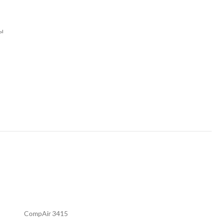
ы
CompAir 3415