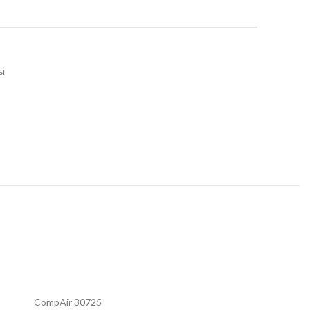
ы
CompAir 30725