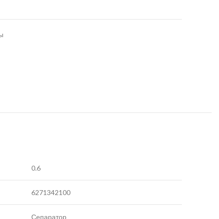
ы
0.6
6271342100
Сепаратор