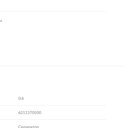
ы
0.6
6211370500
Сепаратор