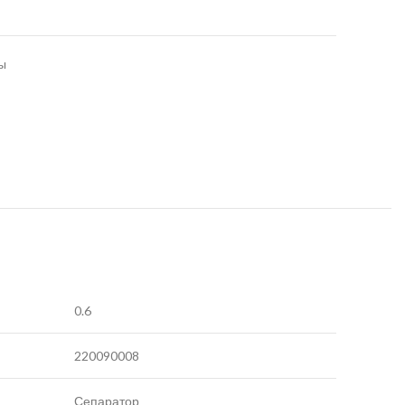
ы
0.6
220090008
Сепаратор