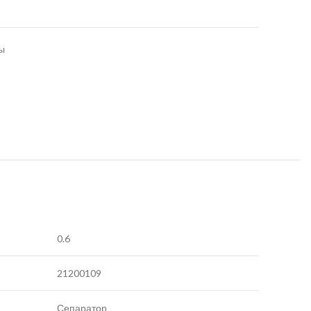
ы
0.6
21200109
Сепаратор