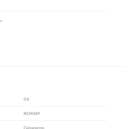
ы
0.6
8234369
Сепаратор