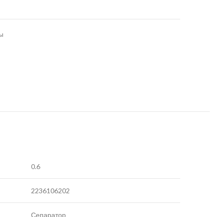
ы
0.6
2236106202
Сепаратор