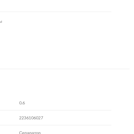
ы
0.6
2236106027
Сепаратор