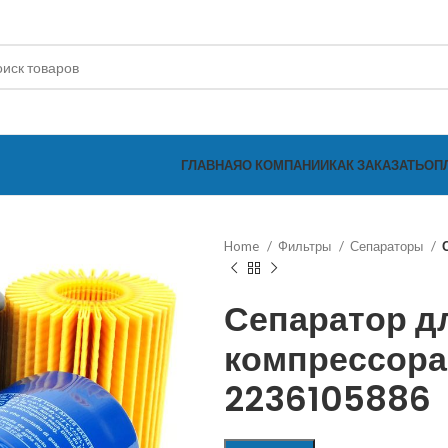
ГЛАВНАЯ
О КОМПАНИИ
КАК ЗАКАЗАТЬ
ОП
Home
Фильтры
Сепараторы
Сепаратор д
компрессор
2236105886