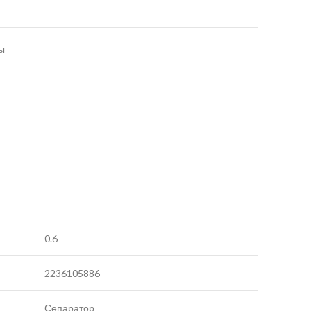
ы
0.6
2236105886
Сепаратор