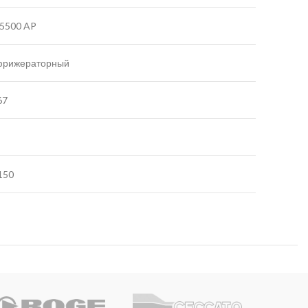
5500 AP
фрижераторный
67
150