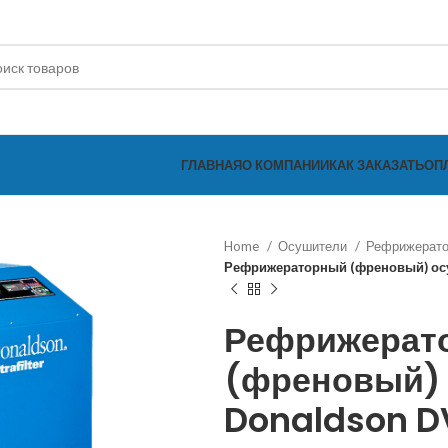
ГЛАВНАЯ
О КОМПАНИИ
КАК ЗАКАЗАТЬ
ОП
Home
Осушители
Рефрижерато
Рефрижераторный (френовый) осу
Рефрижерат
(френовый)
Donaldson D