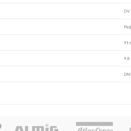
DV 
Ре
91.
9.8
DN