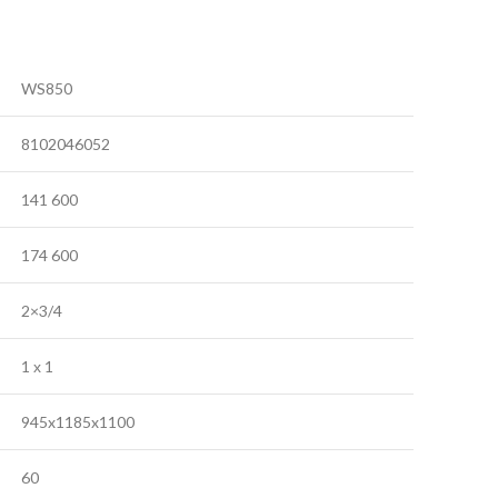
WS850
8102046052
141 600
174 600
2×3/4
1 х 1
945x1185x1100
60