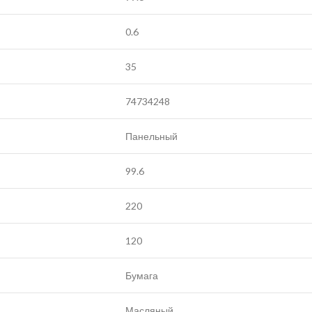
0.6
35
74734248
Панельный
99.6
220
120
Бумага
Масляный