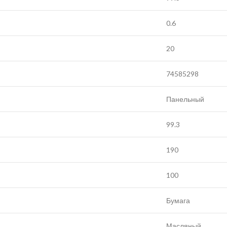
0.6
20
74585298
Панельный
99.3
190
100
Бумага
Масляный