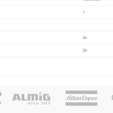
5
Да
Да