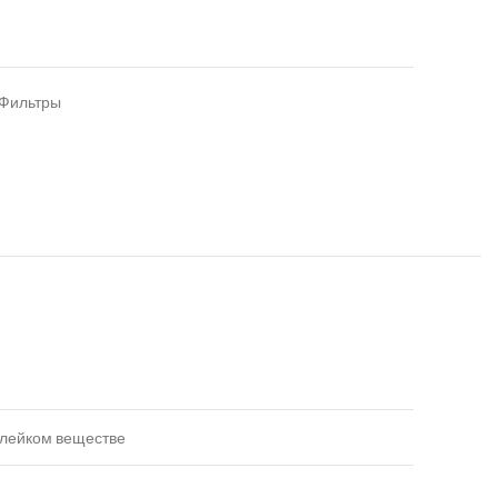
Фильтры
клейком веществе