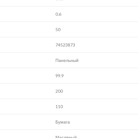
0.6
50
74523873
Панельный
99.9
200
110
Бумага
Масляный