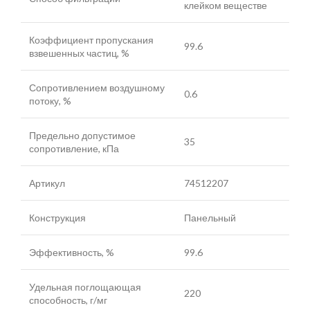
клейком веществе
Коэффициент пропускания
99.6
взвешенных частиц, %
Сопротивлением воздушному
0.6
потоку, %
Предельно допустимое
35
сопротивление, кПа
Артикул
74512207
Конструкция
Панельный
Эффективность, %
99.6
Удельная поглощающая
220
способность, г/мг