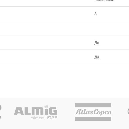
3
Да
Да