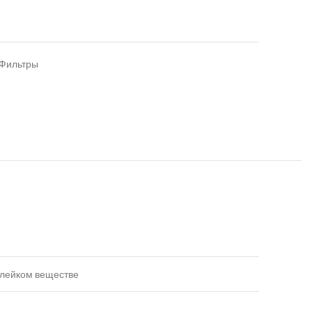
Фильтры
клейком веществе