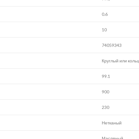
0.6
10
74059343
Круглый или коль
99.1
900
230
Нетканый
Масляный