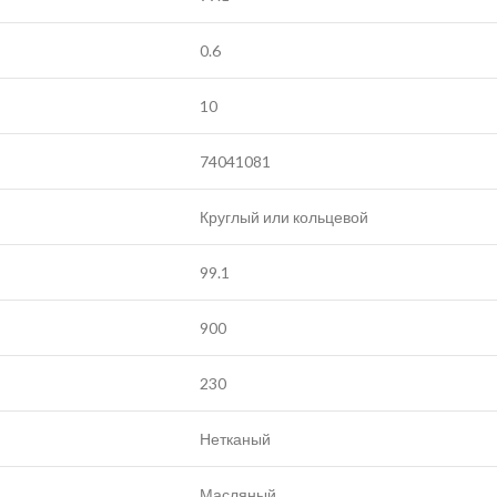
0.6
10
74041081
Круглый или кольцевой
99.1
900
230
Нетканый
Масляный