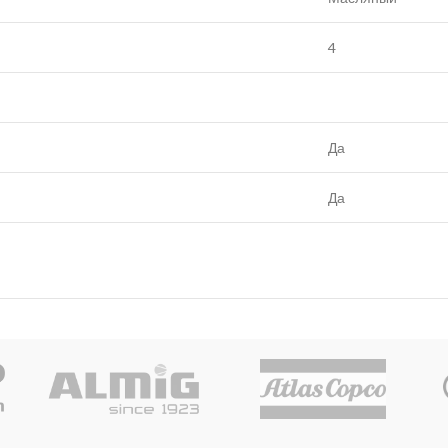
4
Да
Да