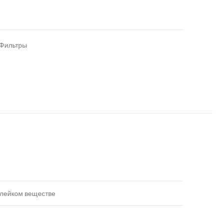
Фильтры
клейком веществе