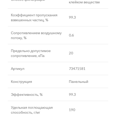
клейком веществе
Коэффициент пропускания
99.3
взвешенных частиц, %
Сопротивлением воздушному
0.6
потоку, %
Предельно допустимое
20
сопротивление, кПа
Артикул
73471581
Конструкция
Панельный
Эффективность, %
99.3
Удельная поглощающая
190
способность, г/мг