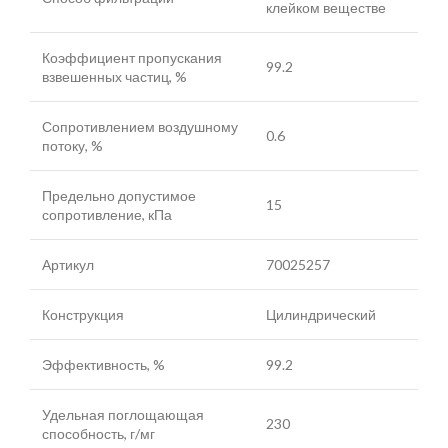
клейком веществе
Коэффициент пропускания
99.2
взвешенных частиц, %
Сопротивлением воздушному
0.6
потоку, %
Предельно допустимое
15
сопротивление, кПа
Артикул
70025257
Конструкция
Цилиндрический
Эффективность, %
99.2
Удельная поглощающая
230
способность, г/мг