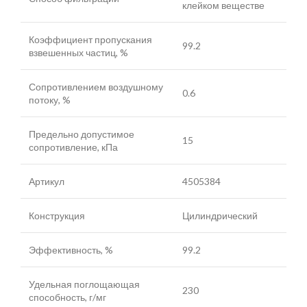
клейком веществе
Коэффициент пропускания
99.2
взвешенных частиц, %
Сопротивлением воздушному
0.6
потоку, %
Предельно допустимое
15
сопротивление, кПа
Артикул
4505384
Конструкция
Цилиндрический
Эффективность, %
99.2
Удельная поглощающая
230
способность, г/мг